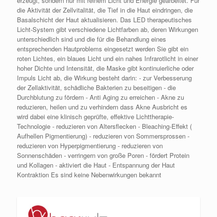
erzeugt, sondern nur mit reinem Licht und Energie gearbeitet. Für
die Aktivität der Zellvitalität, die Tief in die Haut eindringen, die
Basalschicht der Haut aktualisieren. Das LED therapeutisches
Licht-System gibt verschiedene Lichtfarben ab, deren Wirkungen
unterschiedlich sind und die für die Behandlung eines
entsprechenden Hautproblems eingesetzt werden Sie gibt ein
roten Lichtes, ein blaues Licht und ein nahes Infrarotlicht in einer
hoher Dichte und Intensität, die Maske gibt kontinuierliche oder
Impuls Licht ab, die Wirkung besteht darin: - zur Verbesserung
der Zellaktivität, schädliche Bakterien zu beseitigen - die
Durchblutung zu fördern - Anti Aging zu erreichen - Akne zu
reduzieren, heilen und zu verhindern dass Akne Ausbricht es
wird dabei eine klinisch geprüfte, effektive Lichttherapie-
Technologie - reduzieren von Altersflecken - Bleaching-Effekt (
Aufhellen Pigmentierung) - reduzieren von Sommersprossen -
reduzieren von Hyperpigmentierung - reduzieren von
Sonnenschäden - verringern von große Poren - fördert Protein
und Kollagen - aktiviert die Haut - Entspannung der Haut
Kontraktion Es sind keine Nebenwirkungen bekannt