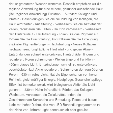
der 12 getesteten Wochen weiterhin. Deshalb empfehlen wir die
tägliche Anwendung für eine reinere, gesünder aussehende Haut.
(Bei täglicher Anwendung) Funktion: - Aktiviert Kollagen und
Protein - Beschleunigen Sie die Neubildung von Kollagen, die
Haut wird zarter - Antialterung - Verbessern Sie die Aktivität der
Zellen, reduzieren Sie Falten - Hautton verbessern - Verbessert
den Blutkreislauf - Hautstraffung - Lösen Sie das Pigment auf,
fördern Sie die Durchblutung, kontrollieren Sie die Erzeugung
virginaler Pigmentierungen - Hautstraffung - Neues Kollagen
nachwachsen, jungfräuliche Haut wird - und gegen Akne -
Entzündungen schnell unterdrücken, Hautschäden lindern und
reparieren, Poren schrumpfen - Wellenlänge und Funktion -
460nm blaues Licht: Entzündungen schnell zu unterdrücken,
beschädigte Haut Akne reparieren, Schrumpfen der vergrößerten
Poren. - 630nm rotes Licht: Hat die Eigenschaften von hoher
Reinheit, gleichmäßiger Energie, Hautpflege, Gesundheitspflege
Effekt ist bemerkenswert, wird biologisches Aktivitäts Licht
genannt. - 830nm Nahe Infrarotlicht: Fördert das Kollagen
Wachstum, verbessert die Zellaktivität, lindert die
Gesichtsnerven Schwäche und Ermüdung. Rotes und blaues
Licht mit hoher Dichte, das von LED-Behandlungssystemen in
der Nähe von -Infrarot Light kontinuierlich oder gepulst