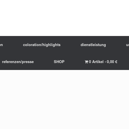
en
coloration/highlights
dienstleistung
u
referenzen/presse
SHOP
0 Artikel
0,00 €