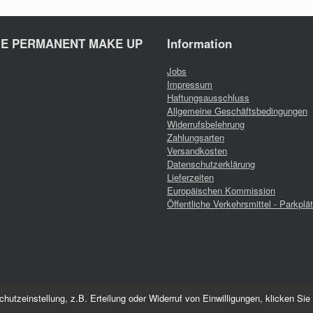
IE PERMANENT MAKE UP
Information
Jobs
Impressum
Haftungsausschluss
Allgemeine Geschäftsbedingungen
Widerrufsbelehrung
Zahlungsarten
Versandkosten
Datenschutzerklärung
Lieferzeiten
Europäischen Kommission
Öffentliche Verkehrsmittel - Parkplä
e durchgestrichenen Preise entsprechen dem bisherigen Preis in diesem Online-Sh
utzeinstellung, z.B. Erteilung oder Widerruf von Einwilligungen, klicken Sie 