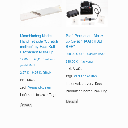
Microblading Nadeln
Profi Permanent Make
Handmethode “Scratch
up Gerät “HAAR KULT
method” by Haar Kult
BEE”
Permanent Make up
299,00
€
inkl. 19 % gesetzl. MwSt.
12,85
€
–
46,25
€
inkl. 19 %
299,00
€
/
Packung
gesetzl. MwSt.
inkl. MwSt.
2,57
€
–
9,25
€
/
Stück
zzgl.
Versandkosten
inkl. MwSt.
Lieferzeit: bis zu
7 Tage
zzgl.
Versandkosten
Produkt enthält: 1
Packung
Lieferzeit: bis zu
7 Tage
Details
Dieses
Details
Produkt
weist
mehrere
Varianten