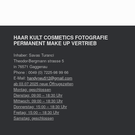
auf.
Die
Optionen
können
auf
der
Produktseite
HAAR KULT COSMETICS FOTOGRAFIE
gewählt
PERMANENT MAKE UP VERTRIEB
werden
Inhaber: Savas Turanci
Theodor-Bergmann strasse 5
in 76571 Gaggenau
Phone : 0049 (0) 7225-98 99 66
E-Mail:
handyneu512@gmail.com
ab 03.07.2025 neue Öffnugszeiten
Montag: geschlossen
Dienstag: 09:00 – 18:30 Uhr
Mittwoch: 09:00 – 18:30 Uhr
Donnerstag: 15:00 – 18:30 Uhr
Freitag: 15:00 – 18:30 Uhr
Samstag: geschlossen