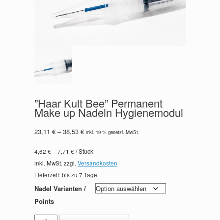
”Haar Kult Bee” Permanent
Make up Nadeln Hygienemodul
23,11
€
–
38,53
€
inkl. 19 % gesetzl. MwSt.
4,62
€
–
7,71
€
/
Stück
inkl. MwSt.
zzgl.
Versandkosten
Lieferzeit: bis zu
7 Tage
Nadel Varianten /
Points
''Haar