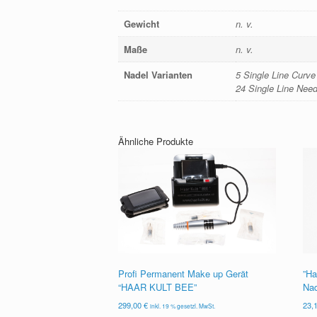
Gewicht
n. v.
Maße
n. v.
Nadel Varianten
5 Single Line Curve
24 Single Line Need
Ähnliche Produkte
Profi Permanent Make up Gerät
”Ha
“HAAR KULT BEE”
Nad
299,00
€
23,
inkl. 19 % gesetzl. MwSt.