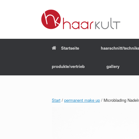
Startseite
haarschnitt/technik
produkte/vertrieb
gallery
Start
/
permanent make up
/ Microblading Nade