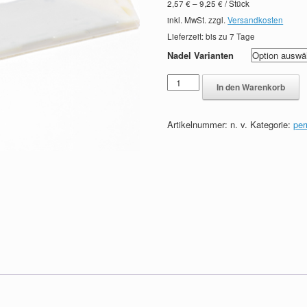
2,57
€
–
9,25
€
/
Stück
inkl. MwSt.
zzgl.
Versandkosten
Lieferzeit: bis zu
7 Tage
Nadel Varianten
Microblading
In den Warenkorb
Nadeln
Handmethode
"Scratch
Artikelnummer:
n. v.
Kategorie:
pe
method"
by
Haar
Kult
Permanent
Make
up
Menge