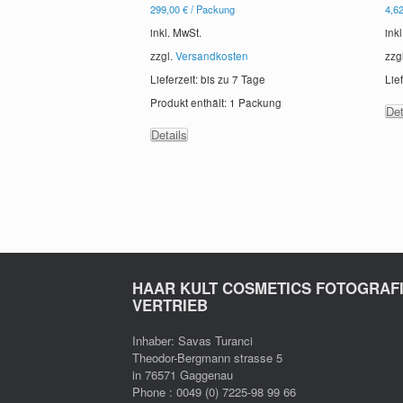
299,00
€
/
Packung
4,6
inkl. MwSt.
ink
zzgl.
Versandkosten
zzg
Lieferzeit: bis zu
7 Tage
Lie
Produkt enthält: 1
Packung
Det
Details
HAAR KULT COSMETICS FOTOGRAF
VERTRIEB
Inhaber: Savas Turanci
Theodor-Bergmann strasse 5
in 76571 Gaggenau
Phone : 0049 (0) 7225-98 99 66