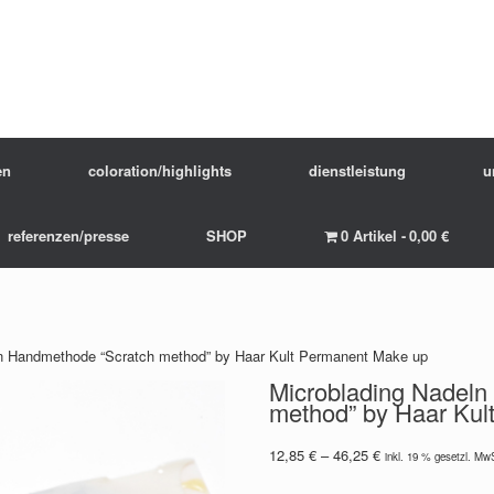
en
coloration/highlights
dienstleistung
u
referenzen/presse
SHOP
0 Artikel
0,00 €
ln Handmethode “Scratch method” by Haar Kult Permanent Make up
Microblading Nadeln
method” by Haar Kul
12,85
€
–
46,25
€
inkl. 19 % gesetzl. Mw